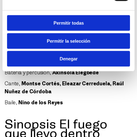
Percusión,
Bandolero
Trompeta,
Enrique Rodríguez «Enriquito»
Permitir todas
Piano,
José María Pedraza Petaca
Permitir la selección
Bajo,
Rainer Pérez
Artistas invitados
Denegar
Guitarra,
J. J. Suarez Pakete, Luís Habichuela
Batería y percusión,
Akinsola Elegbede
Cante,
Montse Cortés, Eleazar Cerreduela, Raúl
Nuñez de Córdoba
Baile,
Nino de los Reyes
Sinopsis El fuego
que llevo dentro