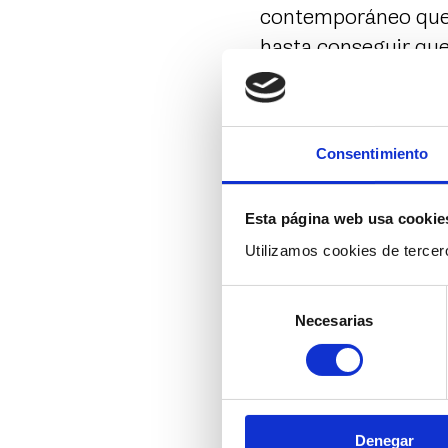
contemporáneo que c
hasta conseguir que
Arte, concordia, ter
en la creación y pu
los que nos den per
Consentimiento
Por todo ello, pode
Esta página web usa cookie
ayudan a fortalecer
Utilizamos cookies de tercero
sector que necesita 
mensaje universal de
Selección
Necesarias
de
Por esa razón y desd
consentimiento
FLAMENCO MADRI
Ángel Rojas
Director artístico 
Denegar