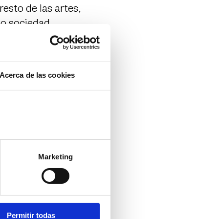
esto de las artes,
mo sociedad.
nos sostienen y guían
rán, a buen seguro,
diciones.
Acerca de las cookies
de dentro nos
más robusto un
 la divulgación del
 sociedad también.
Marketing
da a la BIENAL
Permitir todas