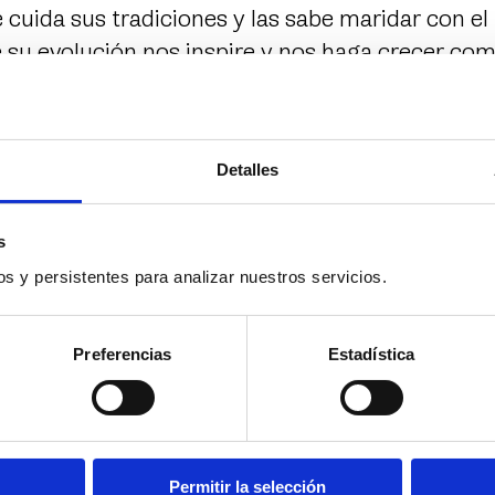
uida sus tradiciones y las sabe maridar con el r
 su evolución nos inspire y nos haga crecer co
ritorio y ciudadanía, son los cuatro pilares que 
esta en marcha de esta primera edición y que se
spectiva, mirada alta y compromiso en futuras e
Detalles
mos decir que nacemos entre abrazos y que des
s
 nuestros objetivos para, de este modo, hacer 
s y persistentes para analizar nuestros servicios.
del apoyo incondicional de las instituciones para
 la creación artística. Si el arte crece, nuestra
Preferencias
Estadística
e estas líneas, le deseo una larga y prospera vi
D.
Bienal Flamenco Madrid 2025
Permitir la selección