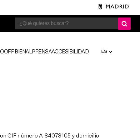
ES
SO
OFF BIENAL
PRENSA
ACCESIBILIDAD
 con CIF número A-84073105 y domicilio