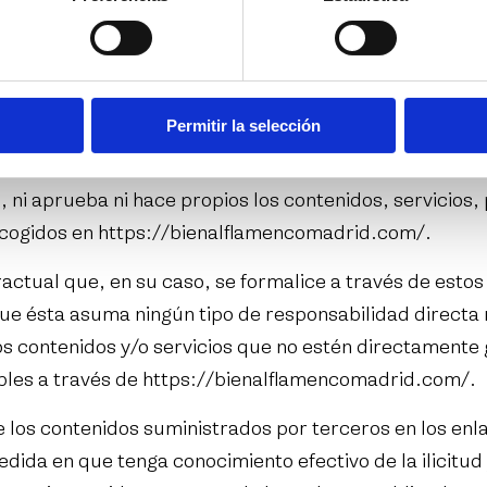
 acción, se compromete a llevar a cabo todas aquellas 
PONSABILIDAD DE TERCEROS
sposición del usuario en
https://bienalflamencomad
Permitir la selección
e pudieran ser de su interés, no estando éstos gesti
 aprueba ni hace propios los contenidos, servicios, 
ecogidos en
https://bienalflamencomadrid.com/
.
actual que, en su caso, se formalice a través de estos
 ésta asuma ningún tipo de responsabilidad directa ni 
e los contenidos y/o servicios que no estén directamen
les a través de
https://bienalflamencomadrid.com/
.
os contenidos suministrados por terceros en los enl
edida en que tenga conocimiento efectivo de la ilicitud