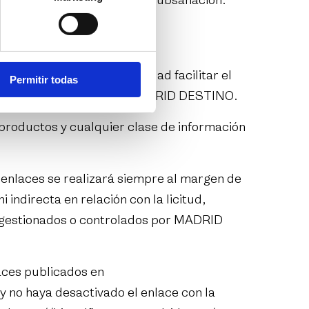
actuaciones tendentes a su subsanación.
rid.com/
, tienen como finalidad facilitar el
Permitir todas
onados ni controlados por MADRID DESTINO.
productos y cualquier clase de información
 enlaces se realizará siempre al margen de
indirecta en relación con la licitud,
te gestionados o controlados por MADRID
aces publicados en
 y no haya desactivado el enlace con la