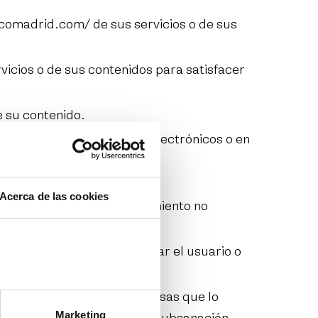
ncomadrid.com/
de sus servicios o de sus
rvicios o de sus contenidos para satisfacer
 su contenido.
ticos, en los documentos electrónicos o en
, utilice
Acerca de las cookies
o acceda a realizar un tratamiento no
ontenidos que pudiera realizar el usuario o
empre que no concurran causas que lo
Marketing