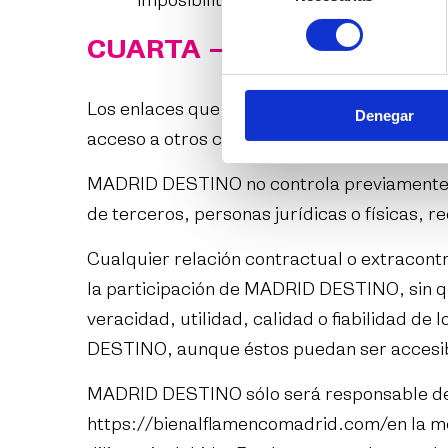
imposibiliten y esté en su ámbito de
consentimiento
CUARTA – ENLACES. RES
Los enlaces que MADRID DESTINO pone a di
Denegar
acceso a otros contenidos y/o servicios qu
MADRID DESTINO no controla previamente, ni
de terceros, personas jurídicas o físicas, r
Cualquier relación contractual o extracontr
la participación de MADRID DESTINO, sin que
veracidad, utilidad, calidad o fiabilidad d
DESTINO, aunque éstos puedan ser accesib
MADRID DESTINO sólo será responsable de l
https://bienalflamencomadrid.com/
en la m