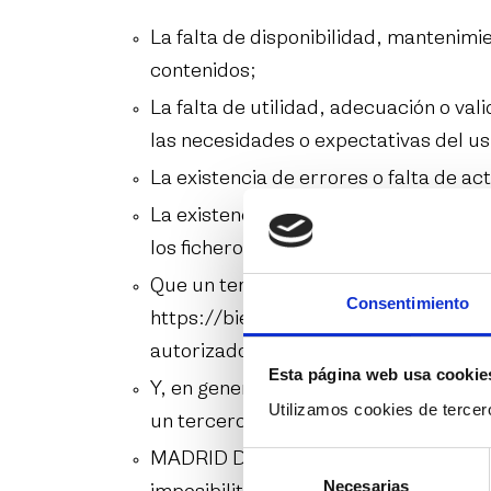
La falta de disponibilidad, mantenimi
contenidos;
La falta de utilidad, adecuación o val
las necesidades o expectativas del us
La existencia de errores o falta de ac
La existencia de virus u otros eleme
los ficheros de usuario de este sitio 
Que un tercero, quebrantando las me
Consentimiento
https://bienalflamencomadrid.com/
,
autorizado de los datos almacenad
Esta página web usa cookie
Y, en general, de cualquier uso de
ht
Utilizamos cookies de tercero
un tercero, en contra de las Condici
MADRID DESTINO, tan pronto tenga not
Selección
Necesarias
de