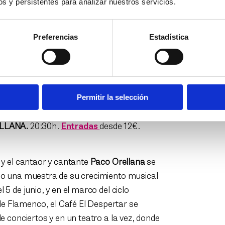
s y persistentes para analizar nuestros servicios.
Preferencias
Estadística
(1983) – Proyección de la película y coloquio
Cine, Flamenco.
co de Torero. Con charla inicial y coloquio
Permitir la selección
Aguilar
.
ELLANA.
20:30h.
Entradas
desde 12€.
y el cantaor y cantante
Paco Orellana
se
co una muestra de su crecimiento musical
5 de junio, y en el marco del ciclo
 Flamenco, el Café El Despertar se
e conciertos y en un teatro a la vez, donde