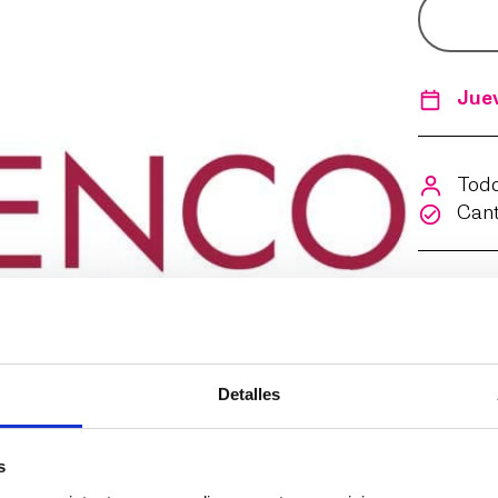
Juev
Todo
Cant
Detalles
s