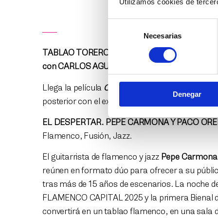
Utilizamos cookies de tercero
Selección
Necesarias
de
consentimiento
TABLAO TORERO. Flamenco y Cine:
CARMEN
con CARLOS AGUILAR.
Entrada libre. 19:30h. 
Llega la película
Carmen
al ciclo de cine flamen
Denegar
posterior con el experto en cine español
Carlos 
EL DESPERTAR. PEPE CARMONA Y PACO OR
Flamenco, Fusión, Jazz.
El guitarrista de flamenco y jazz
Pepe Carmona
reúnen en formato dúo para ofrecer a su públi
tras más de 15 años de escenarios. La noche del 
FLAMENCO CAPITAL 2025 y la primera Bienal de
convertirá en un tablao flamenco, en una sala d